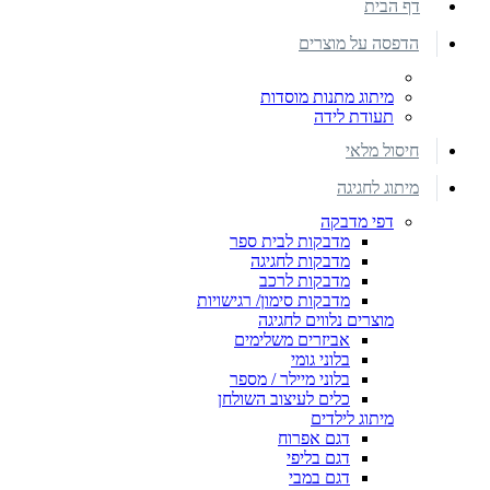
דף הבית
הדפסה על מוצרים
מיתוג מתנות מוסדות
תעודת לידה
חיסול מלאי
מיתוג לחגיגה
דפי מדבקה
מדבקות לבית ספר
מדבקות לחגיגה
מדבקות לרכב
מדבקות סימון/ רגישויות
מוצרים נלווים לחגיגה
אביזרים משלימים
בלוני גומי
בלוני מיילר / מספר
כלים לעיצוב השולחן
מיתוג לילדים
דגם אפרוח
דגם בליפי
דגם במבי