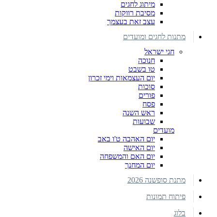
מיתוג לחגים
מסיבת רווקות
עצב זאת בעצמך
מתנות לחגים ומועדים
חגי ישראל
חנוכה
טו בשבט
יום העצמאות וימי זכרון
סוכות
פורים
פסח
ראש השנה
שבועות
מועדים
יום האהבה ט'ו באב
יום האישה
יום האם והמשפחה
יום המחנך
מתנת סופשנה 2026
פיתוח תמונות
בלוג