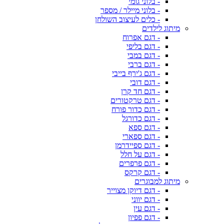
- בלוני גומי
- בלוני מיילר / מספר
- כלים לעיצוב השולחן
מיתוג לילדים
- דגם אפרוח
- דגם בליפי
- דגם במבי
- דגם ברבי
- דגם ג'ירף בייבי
- דגם דובי
- דגם חד קרן
- דגם טרקטורים
- דגם כדור פורח
- דגם כדורגל
- דגם ספא
- דגם ספארי
- דגם ספיידרמן
- דגם על חלל
- דגם פרפרים
- דגם קרקס
מיתוג למבוגרים
- דגם דיוקן מצוייר
- דגם יווני
- דגם עין
- דגם פפיון