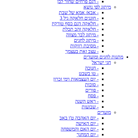
- דגם פרחים שחור לבן
מיתוג לפי נושא
- אבא/ אמא של שבת
- חוגגים חלאקה גיל 3
- חלאקה דגם כסף טורקיז
- חלאקה זהב תכלת
- מיתוג לבר מצווה
- מיתוג לחגים
- מסיבת רווקות
- עצב זאת בעצמך
מתנות לחגים ומועדים
חגי ישראל
- חנוכה
- טו בשבט
- יום העצמאות וימי זכרון
- סוכות
- פורים
- פסח
- ראש השנה
- שבועות
מועדים
- יום האהבה ט'ו באב
- יום האישה
- יום האם והמשפחה
- יום המחנך