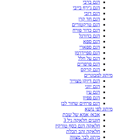
דגם ברבי
דגם ג'ירף בייבי
דגם דובי
דגם חד קרן
דגם טרקטורים
דגם כדור פורח
דגם כדורגל
דגם ספא
דגם ספארי
דגם ספיידרמן
דגם על חלל
דגם פרפרים
דגם קרקס
מיתוג למבוגרים
דגם דיוקן מצוייר
דגם יווני
דגם עין
דגם פפיון
דגם פרחים שחור לבן
מיתוג לפי נושא
אבא/ אמא של שבת
חוגגים חלאקה גיל 3
חלאקה דגם כסף טורקיז
חלאקה זהב תכלת
מיתוג לבר מצווה