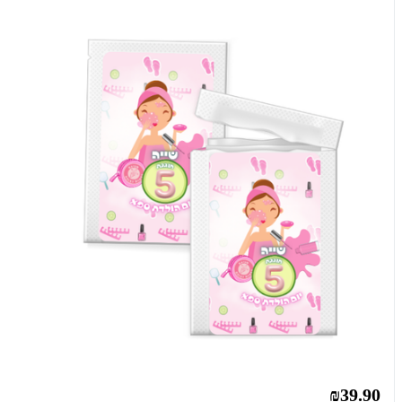
₪39.90