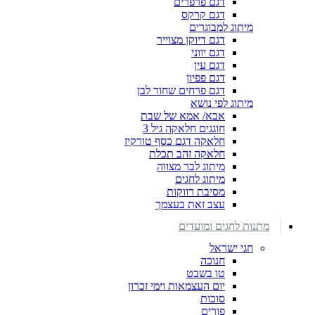
דגם פרפרים
דגם קרקס
מיתוג למבוגרים
דגם דיוקן מצוייר
דגם יווני
דגם עין
דגם פפיון
דגם פרחים שחור לבן
מיתוג לפי נושא
אבא/ אמא של שבת
חוגגים חלאקה גיל 3
חלאקה דגם כסף טורקיז
חלאקה זהב תכלת
מיתוג לבר מצווה
מיתוג לחגים
מסיבת רווקות
עצב זאת בעצמך
מתנות לחגים ומועדים
חגי ישראל
חנוכה
טו בשבט
יום העצמאות וימי זכרון
סוכות
פורים