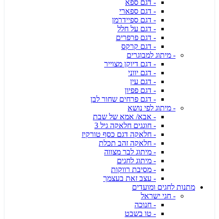
- דגם ספא
- דגם ספארי
- דגם ספיידרמן
- דגם על חלל
- דגם פרפרים
- דגם קרקס
- מיתוג למבוגרים
- דגם דיוקן מצוייר
- דגם יווני
- דגם עין
- דגם פפיון
- דגם פרחים שחור לבן
- מיתוג לפי נושא
- אבא/ אמא של שבת
- חוגגים חלאקה גיל 3
- חלאקה דגם כסף טורקיז
- חלאקה זהב תכלת
- מיתוג לבר מצווה
- מיתוג לחגים
- מסיבת רווקות
- עצב זאת בעצמך
מתנות לחגים ומועדים
- חגי ישראל
- חנוכה
- טו בשבט