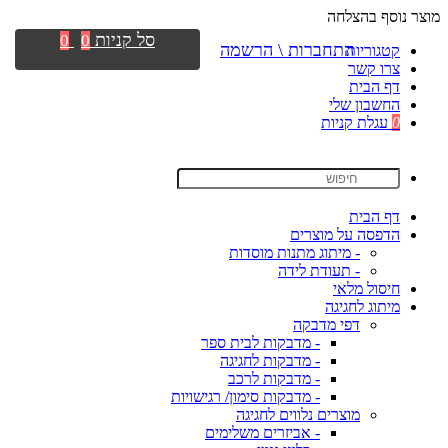
מוצר נוסף בהצלחה
סל קניות
0
0
התחברות \ הרשמה
קטגוריות
צרו קשר
דף הבית
החשבון שלי
0
עגלת קניות
דף הבית
הדפסה על מוצרים
- מיתוג מתנות מוסדות
- תעודת לידה
חיסול מלאי
מיתוג לחגיגה
דפי מדבקה
- מדבקות לבית ספר
- מדבקות לחגיגה
- מדבקות לרכב
- מדבקות סימון/ רגישויות
מוצרים נלווים לחגיגה
- אביזרים משלימים