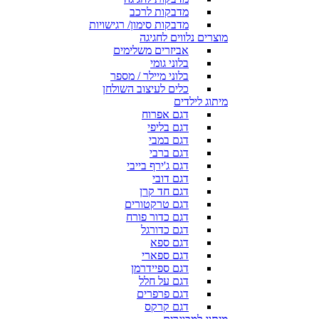
מדבקות לרכב
מדבקות סימון/ רגישויות
מוצרים נלווים לחגיגה
אביזרים משלימים
בלוני גומי
בלוני מיילר / מספר
כלים לעיצוב השולחן
מיתוג לילדים
דגם אפרוח
דגם בליפי
דגם במבי
דגם ברבי
דגם ג'ירף בייבי
דגם דובי
דגם חד קרן
דגם טרקטורים
דגם כדור פורח
דגם כדורגל
דגם ספא
דגם ספארי
דגם ספיידרמן
דגם על חלל
דגם פרפרים
דגם קרקס