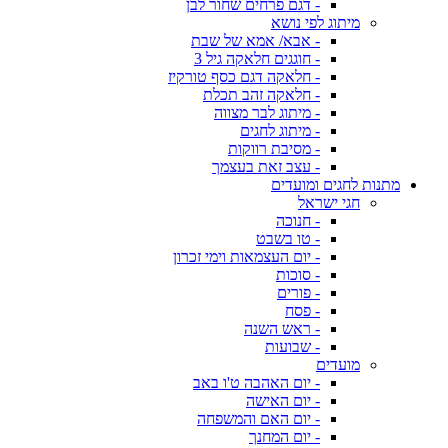
- דגם פרחים שחור לבן
מיתוג לפי נושא
- אבא/ אמא של שבת
- חוגגים חלאקה גיל 3
- חלאקה דגם כסף טורקיז
- חלאקה זהב תכלת
- מיתוג לבר מצווה
- מיתוג לחגים
- מסיבת רווקות
- עצב זאת בעצמך
מתנות לחגים ומועדים
חגי ישראל
- חנוכה
- טו בשבט
- יום העצמאות וימי זכרון
- סוכות
- פורים
- פסח
- ראש השנה
- שבועות
מועדים
- יום האהבה ט'ו באב
- יום האישה
- יום האם והמשפחה
- יום המחנך