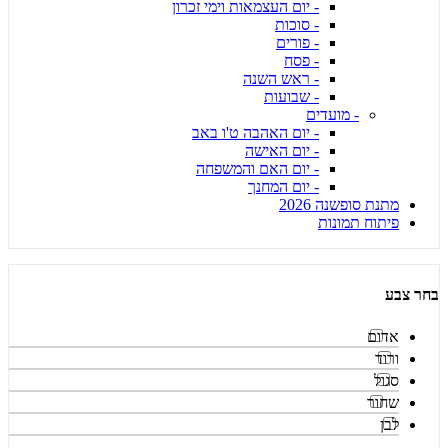
- יום העצמאות וימי זכרון
- סוכות
- פורים
- פסח
- ראש השנה
- שבועות
- מועדים
- יום האהבה ט'ו באב
- יום האישה
- יום האם והמשפחה
- יום המחנך
מתנת סופשנה 2026
פיתוח תמונות
בחר צבע
אדום
ורוד
סגול
שחור
לבן