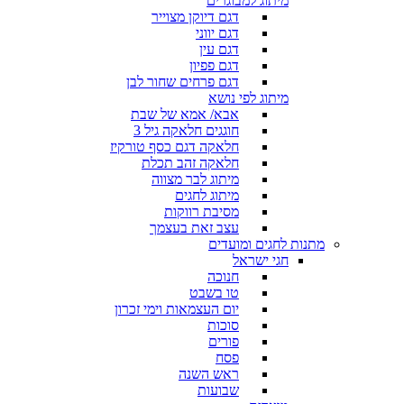
מיתוג למבוגרים
דגם דיוקן מצוייר
דגם יווני
דגם עין
דגם פפיון
דגם פרחים שחור לבן
מיתוג לפי נושא
אבא/ אמא של שבת
חוגגים חלאקה גיל 3
חלאקה דגם כסף טורקיז
חלאקה זהב תכלת
מיתוג לבר מצווה
מיתוג לחגים
מסיבת רווקות
עצב זאת בעצמך
מתנות לחגים ומועדים
חגי ישראל
חנוכה
טו בשבט
יום העצמאות וימי זכרון
סוכות
פורים
פסח
ראש השנה
שבועות