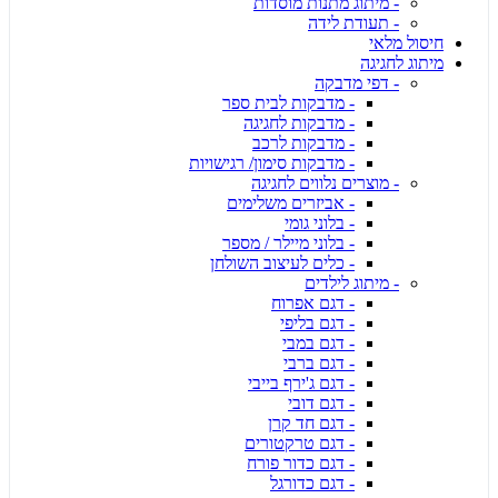
- מיתוג מתנות מוסדות
- תעודת לידה
חיסול מלאי
מיתוג לחגיגה
- דפי מדבקה
- מדבקות לבית ספר
- מדבקות לחגיגה
- מדבקות לרכב
- מדבקות סימון/ רגישויות
- מוצרים נלווים לחגיגה
- אביזרים משלימים
- בלוני גומי
- בלוני מיילר / מספר
- כלים לעיצוב השולחן
- מיתוג לילדים
- דגם אפרוח
- דגם בליפי
- דגם במבי
- דגם ברבי
- דגם ג'ירף בייבי
- דגם דובי
- דגם חד קרן
- דגם טרקטורים
- דגם כדור פורח
- דגם כדורגל