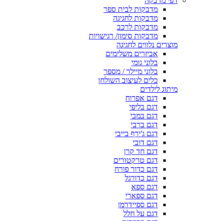
דפי מדבקה
מדבקות לבית ספר
מדבקות לחגיגה
מדבקות לרכב
מדבקות סימון/ רגישויות
מוצרים נלווים לחגיגה
אביזרים משלימים
בלוני גומי
בלוני מיילר / מספר
כלים לעיצוב השולחן
מיתוג לילדים
דגם אפרוח
דגם בליפי
דגם במבי
דגם ברבי
דגם ג'ירף בייבי
דגם דובי
דגם חד קרן
דגם טרקטורים
דגם כדור פורח
דגם כדורגל
דגם ספא
דגם ספארי
דגם ספיידרמן
דגם על חלל