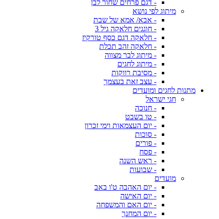
- דגם פרחים שחור לבן
מיתוג לפי נושא
- אבא/ אמא של שבת
- חוגגים חלאקה גיל 3
- חלאקה דגם כסף טורקיז
- חלאקה זהב תכלת
- מיתוג לבר מצווה
- מיתוג לחגים
- מסיבת רווקות
- עצב זאת בעצמך
מתנות לחגים ומועדים
חגי ישראל
- חנוכה
- טו בשבט
- יום העצמאות וימי זכרון
- סוכות
- פורים
- פסח
- ראש השנה
- שבועות
מועדים
- יום האהבה ט'ו באב
- יום האישה
- יום האם והמשפחה
- יום המחנך