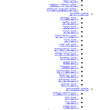
- בלוני גומי
- בלוני מיילר / מספר
- כלים לעיצוב השולחן
מיתוג לילדים
- דגם אפרוח
- דגם בליפי
- דגם במבי
- דגם ברבי
- דגם ג'ירף בייבי
- דגם דובי
- דגם חד קרן
- דגם טרקטורים
- דגם כדור פורח
- דגם כדורגל
- דגם ספא
- דגם ספארי
- דגם ספיידרמן
- דגם על חלל
- דגם פרפרים
- דגם קרקס
מיתוג למבוגרים
- דגם דיוקן מצוייר
- דגם יווני
- דגם עין
- דגם פפיון