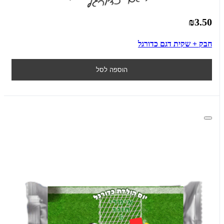
₪3.50
חבק + שקית דגם כדורגל
הוספה לסל