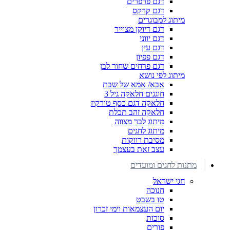
דגם פרפרים
דגם קרקס
מיתוג למבוגרים
דגם דיוקן מצוייר
דגם יווני
דגם עין
דגם פפיון
דגם פרחים שחור לבן
מיתוג לפי נושא
אבא/ אמא של שבת
חוגגים חלאקה גיל 3
חלאקה דגם כסף טורקיז
חלאקה זהב תכלת
מיתוג לבר מצווה
מיתוג לחגים
מסיבת רווקות
עצב זאת בעצמך
מתנות לחגים ומועדים
חגי ישראל
חנוכה
טו בשבט
יום העצמאות וימי זכרון
סוכות
פורים