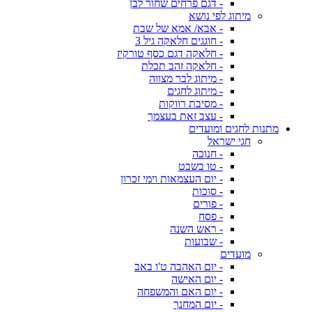
- דגם פרחים שחור לבן
מיתוג לפי נושא
- אבא/ אמא של שבת
- חוגגים חלאקה גיל 3
- חלאקה דגם כסף טורקיז
- חלאקה זהב תכלת
- מיתוג לבר מצווה
- מיתוג לחגים
- מסיבת רווקות
- עצב זאת בעצמך
מתנות לחגים ומועדים
חגי ישראל
- חנוכה
- טו בשבט
- יום העצמאות וימי זכרון
- סוכות
- פורים
- פסח
- ראש השנה
- שבועות
מועדים
- יום האהבה ט'ו באב
- יום האישה
- יום האם והמשפחה
- יום המחנך