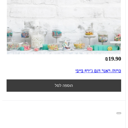
₪19.90
כרזה/ ראנר דגם ג'ירף בייבי
הוספה לסל