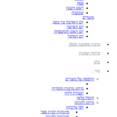
פסח
ראש השנה
שבועות
מועדים
יום האהבה ט'ו באב
יום האישה
יום האם והמשפחה
יום המחנך
מתנת סופשנה 2026
פיתוח תמונות
בלוג
עוד...
הדפסה על מוצרים
מיתוג מתנות מוסדות
תעודת לידה
חיסול מלאי
מיתוג לחגיגה
דפי מדבקה
מדבקות לבית ספר
מדבקות לחגיגה