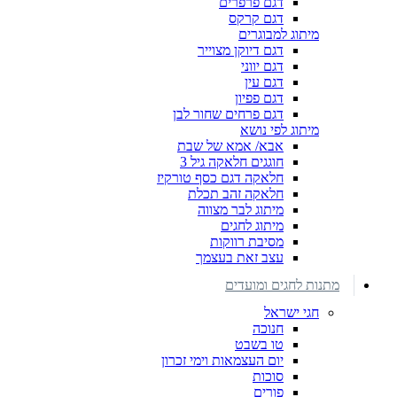
דגם פרפרים
דגם קרקס
מיתוג למבוגרים
דגם דיוקן מצוייר
דגם יווני
דגם עין
דגם פפיון
דגם פרחים שחור לבן
מיתוג לפי נושא
אבא/ אמא של שבת
חוגגים חלאקה גיל 3
חלאקה דגם כסף טורקיז
חלאקה זהב תכלת
מיתוג לבר מצווה
מיתוג לחגים
מסיבת רווקות
עצב זאת בעצמך
מתנות לחגים ומועדים
חגי ישראל
חנוכה
טו בשבט
יום העצמאות וימי זכרון
סוכות
פורים