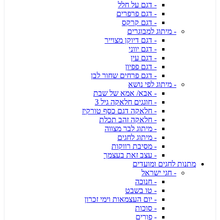
- דגם על חלל
- דגם פרפרים
- דגם קרקס
- מיתוג למבוגרים
- דגם דיוקן מצוייר
- דגם יווני
- דגם עין
- דגם פפיון
- דגם פרחים שחור לבן
- מיתוג לפי נושא
- אבא/ אמא של שבת
- חוגגים חלאקה גיל 3
- חלאקה דגם כסף טורקיז
- חלאקה זהב תכלת
- מיתוג לבר מצווה
- מיתוג לחגים
- מסיבת רווקות
- עצב זאת בעצמך
מתנות לחגים ומועדים
- חגי ישראל
- חנוכה
- טו בשבט
- יום העצמאות וימי זכרון
- סוכות
- פורים