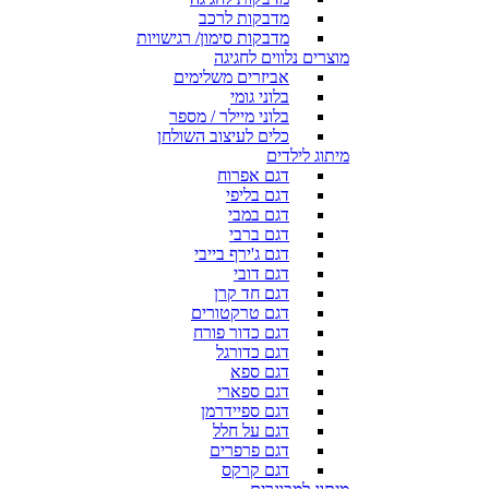
מדבקות לרכב
מדבקות סימון/ רגישויות
מוצרים נלווים לחגיגה
אביזרים משלימים
בלוני גומי
בלוני מיילר / מספר
כלים לעיצוב השולחן
מיתוג לילדים
דגם אפרוח
דגם בליפי
דגם במבי
דגם ברבי
דגם ג'ירף בייבי
דגם דובי
דגם חד קרן
דגם טרקטורים
דגם כדור פורח
דגם כדורגל
דגם ספא
דגם ספארי
דגם ספיידרמן
דגם על חלל
דגם פרפרים
דגם קרקס