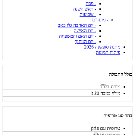
- פסח
- ראש השנה
- שבועות
- מועדים
- יום האהבה ט'ו באב
- יום האישה
- יום האם והמשפחה
- יום המחנך
מתנת סופשנה 2026
פיתוח תמונות
כולל התכולה
מיתוג בלבד
מילוי במבה 20 ג'
בחר סוג טרופית
טרופית עם פקק
טרופית עם קש