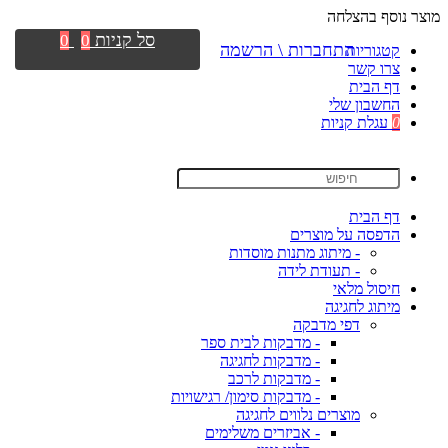
מוצר נוסף בהצלחה
סל קניות
0
0
התחברות \ הרשמה
קטגוריות
צרו קשר
דף הבית
החשבון שלי
0
עגלת קניות
דף הבית
הדפסה על מוצרים
- מיתוג מתנות מוסדות
- תעודת לידה
חיסול מלאי
מיתוג לחגיגה
דפי מדבקה
- מדבקות לבית ספר
- מדבקות לחגיגה
- מדבקות לרכב
- מדבקות סימון/ רגישויות
מוצרים נלווים לחגיגה
- אביזרים משלימים