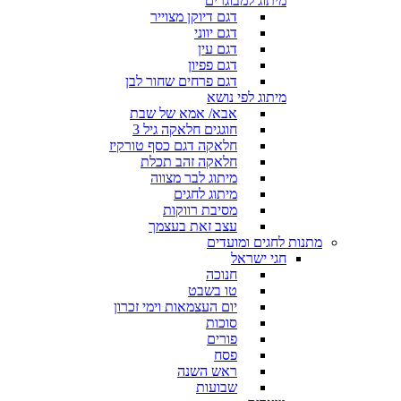
מיתוג למבוגרים
דגם דיוקן מצוייר
דגם יווני
דגם עין
דגם פפיון
דגם פרחים שחור לבן
מיתוג לפי נושא
אבא/ אמא של שבת
חוגגים חלאקה גיל 3
חלאקה דגם כסף טורקיז
חלאקה זהב תכלת
מיתוג לבר מצווה
מיתוג לחגים
מסיבת רווקות
עצב זאת בעצמך
מתנות לחגים ומועדים
חגי ישראל
חנוכה
טו בשבט
יום העצמאות וימי זכרון
סוכות
פורים
פסח
ראש השנה
שבועות