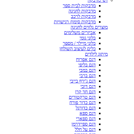
דפי מדבקה
מדבקות לבית ספר
מדבקות לחגיגה
מדבקות לרכב
מדבקות סימון/ רגישויות
מוצרים נלווים לחגיגה
אביזרים משלימים
בלוני גומי
בלוני מיילר / מספר
כלים לעיצוב השולחן
מיתוג לילדים
דגם אפרוח
דגם בליפי
דגם במבי
דגם ברבי
דגם ג'ירף בייבי
דגם דובי
דגם חד קרן
דגם טרקטורים
דגם כדור פורח
דגם כדורגל
דגם ספא
דגם ספארי
דגם ספיידרמן
דגם על חלל