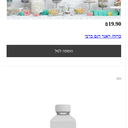
₪19.90
כרזה/ ראנר דגם ברבי
הוספה לסל