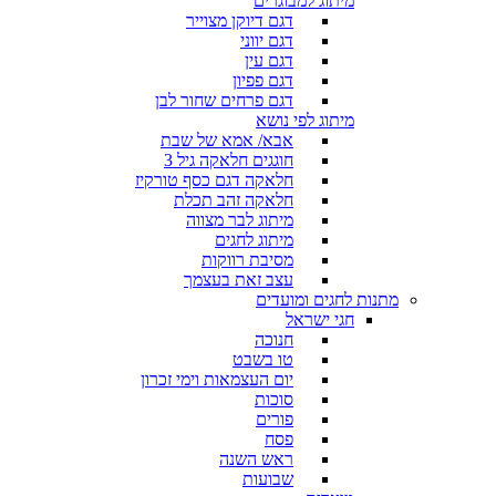
מיתוג למבוגרים
דגם דיוקן מצוייר
דגם יווני
דגם עין
דגם פפיון
דגם פרחים שחור לבן
מיתוג לפי נושא
אבא/ אמא של שבת
חוגגים חלאקה גיל 3
חלאקה דגם כסף טורקיז
חלאקה זהב תכלת
מיתוג לבר מצווה
מיתוג לחגים
מסיבת רווקות
עצב זאת בעצמך
מתנות לחגים ומועדים
חגי ישראל
חנוכה
טו בשבט
יום העצמאות וימי זכרון
סוכות
פורים
פסח
ראש השנה
שבועות