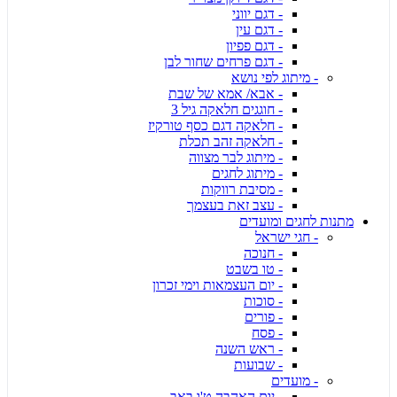
- דגם יווני
- דגם עין
- דגם פפיון
- דגם פרחים שחור לבן
- מיתוג לפי נושא
- אבא/ אמא של שבת
- חוגגים חלאקה גיל 3
- חלאקה דגם כסף טורקיז
- חלאקה זהב תכלת
- מיתוג לבר מצווה
- מיתוג לחגים
- מסיבת רווקות
- עצב זאת בעצמך
מתנות לחגים ומועדים
- חגי ישראל
- חנוכה
- טו בשבט
- יום העצמאות וימי זכרון
- סוכות
- פורים
- פסח
- ראש השנה
- שבועות
- מועדים
- יום האהבה ט'ו באב