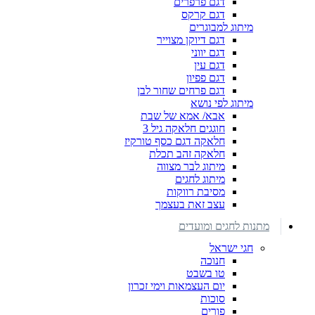
דגם פרפרים
דגם קרקס
מיתוג למבוגרים
דגם דיוקן מצוייר
דגם יווני
דגם עין
דגם פפיון
דגם פרחים שחור לבן
מיתוג לפי נושא
אבא/ אמא של שבת
חוגגים חלאקה גיל 3
חלאקה דגם כסף טורקיז
חלאקה זהב תכלת
מיתוג לבר מצווה
מיתוג לחגים
מסיבת רווקות
עצב זאת בעצמך
מתנות לחגים ומועדים
חגי ישראל
חנוכה
טו בשבט
יום העצמאות וימי זכרון
סוכות
פורים