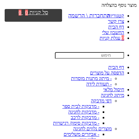
מוצר נוסף בהצלחה
סל קניות
0
0
התחברות \ הרשמה
קטגוריות
צרו קשר
דף הבית
החשבון שלי
0
עגלת קניות
דף הבית
הדפסה על מוצרים
- מיתוג מתנות מוסדות
- תעודת לידה
חיסול מלאי
מיתוג לחגיגה
דפי מדבקה
- מדבקות לבית ספר
- מדבקות לחגיגה
- מדבקות לרכב
- מדבקות סימון/ רגישויות
מוצרים נלווים לחגיגה
- אביזרים משלימים