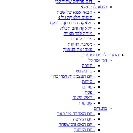
- דגם פרחים שחור לבן
מיתוג לפי נושא
- אבא/ אמא של שבת
- חוגגים חלאקה גיל 3
- חלאקה דגם כסף טורקיז
- חלאקה זהב תכלת
- מיתוג לבר מצווה
- מיתוג לחגים
- מסיבת רווקות
- עצב זאת בעצמך
מתנות לחגים ומועדים
חגי ישראל
- חנוכה
- טו בשבט
- יום העצמאות וימי זכרון
- סוכות
- פורים
- פסח
- ראש השנה
- שבועות
מועדים
- יום האהבה ט'ו באב
- יום האישה
- יום האם והמשפחה
- יום המחנך