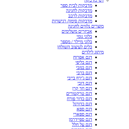
דפי מדבקה
מדבקות לבית ספר
מדבקות לחגיגה
מדבקות לרכב
מדבקות סימון/ רגישויות
מוצרים נלווים לחגיגה
אביזרים משלימים
בלוני גומי
בלוני מיילר / מספר
כלים לעיצוב השולחן
מיתוג לילדים
דגם אפרוח
דגם בליפי
דגם במבי
דגם ברבי
דגם ג'ירף בייבי
דגם דובי
דגם חד קרן
דגם טרקטורים
דגם כדור פורח
דגם כדורגל
דגם ספא
דגם ספארי
דגם ספיידרמן
דגם על חלל