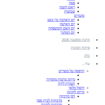
פסח
ראש השנה
שבועות
מועדים
יום האהבה ט'ו באב
יום האישה
יום האם והמשפחה
יום המחנך
מתנת סופשנה 2026
פיתוח תמונות
בלוג
עוד...
הדפסה על מוצרים
מיתוג מתנות מוסדות
תעודת לידה
חיסול מלאי
מיתוג לחגיגה
דפי מדבקה
מדבקות לבית ספר
מדבקות לחגיגה