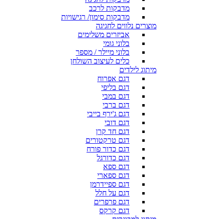
מדבקות לרכב
מדבקות סימון/ רגישויות
מוצרים נלווים לחגיגה
אביזרים משלימים
בלוני גומי
בלוני מיילר / מספר
כלים לעיצוב השולחן
מיתוג לילדים
דגם אפרוח
דגם בליפי
דגם במבי
דגם ברבי
דגם ג'ירף בייבי
דגם דובי
דגם חד קרן
דגם טרקטורים
דגם כדור פורח
דגם כדורגל
דגם ספא
דגם ספארי
דגם ספיידרמן
דגם על חלל
דגם פרפרים
דגם קרקס