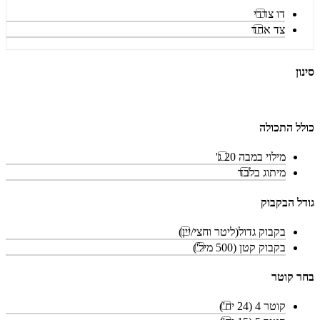
דו צדדי
צד אחד
סינון
כולל התכולה
מילוי במבה 20 ג'
מיתוג בלבד
גודל הבקבוק
בקבוק גדול(ליטר וחצי/יין)
בקבוק קטן (500 מיל')
בחר קוטר
קוטר 4 (24 יח')