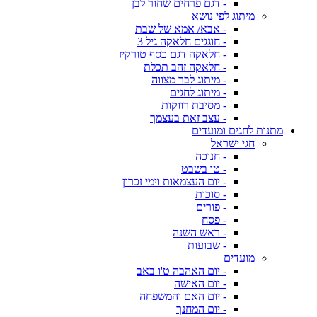
- דגם פרחים שחור לבן
מיתוג לפי נושא
- אבא/ אמא של שבת
- חוגגים חלאקה גיל 3
- חלאקה דגם כסף טורקיז
- חלאקה זהב תכלת
- מיתוג לבר מצווה
- מיתוג לחגים
- מסיבת רווקות
- עצב זאת בעצמך
מתנות לחגים ומועדים
חגי ישראל
- חנוכה
- טו בשבט
- יום העצמאות וימי זכרון
- סוכות
- פורים
- פסח
- ראש השנה
- שבועות
מועדים
- יום האהבה ט'ו באב
- יום האישה
- יום האם והמשפחה
- יום המחנך