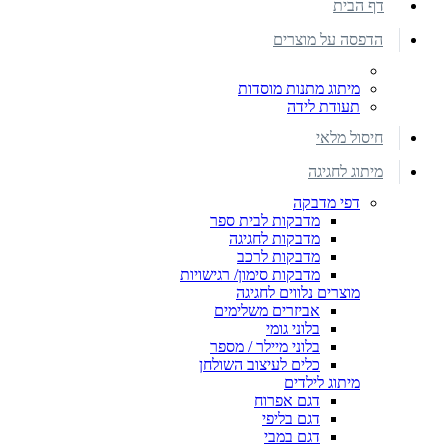
דף הבית
הדפסה על מוצרים
מיתוג מתנות מוסדות
תעודת לידה
חיסול מלאי
מיתוג לחגיגה
דפי מדבקה
מדבקות לבית ספר
מדבקות לחגיגה
מדבקות לרכב
מדבקות סימון/ רגישויות
מוצרים נלווים לחגיגה
אביזרים משלימים
בלוני גומי
בלוני מיילר / מספר
כלים לעיצוב השולחן
מיתוג לילדים
דגם אפרוח
דגם בליפי
דגם במבי