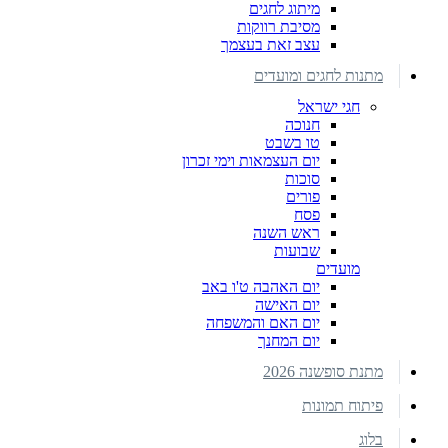
מיתוג לחגים
מסיבת רווקות
עצב זאת בעצמך
מתנות לחגים ומועדים
חגי ישראל
חנוכה
טו בשבט
יום העצמאות וימי זכרון
סוכות
פורים
פסח
ראש השנה
שבועות
מועדים
יום האהבה ט'ו באב
יום האישה
יום האם והמשפחה
יום המחנך
מתנת סופשנה 2026
פיתוח תמונות
בלוג