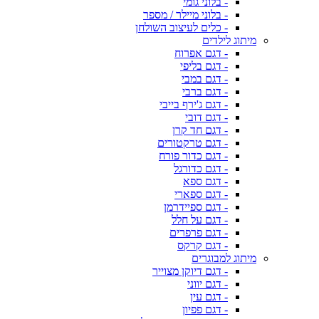
- בלוני גומי
- בלוני מיילר / מספר
- כלים לעיצוב השולחן
מיתוג לילדים
- דגם אפרוח
- דגם בליפי
- דגם במבי
- דגם ברבי
- דגם ג'ירף בייבי
- דגם דובי
- דגם חד קרן
- דגם טרקטורים
- דגם כדור פורח
- דגם כדורגל
- דגם ספא
- דגם ספארי
- דגם ספיידרמן
- דגם על חלל
- דגם פרפרים
- דגם קרקס
מיתוג למבוגרים
- דגם דיוקן מצוייר
- דגם יווני
- דגם עין
- דגם פפיון