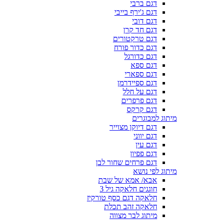
דגם ברבי
דגם ג'ירף בייבי
דגם דובי
דגם חד קרן
דגם טרקטורים
דגם כדור פורח
דגם כדורגל
דגם ספא
דגם ספארי
דגם ספיידרמן
דגם על חלל
דגם פרפרים
דגם קרקס
מיתוג למבוגרים
דגם דיוקן מצוייר
דגם יווני
דגם עין
דגם פפיון
דגם פרחים שחור לבן
מיתוג לפי נושא
אבא/ אמא של שבת
חוגגים חלאקה גיל 3
חלאקה דגם כסף טורקיז
חלאקה זהב תכלת
מיתוג לבר מצווה