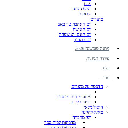
פסח
ראש השנה
שבועות
מועדים
יום האהבה ט'ו באב
יום האישה
יום האם והמשפחה
יום המחנך
מתנת סופשנה 2026
פיתוח תמונות
בלוג
עוד...
הדפסה על מוצרים
מיתוג מתנות מוסדות
תעודת לידה
חיסול מלאי
מיתוג לחגיגה
דפי מדבקה
מדבקות לבית ספר
מדבקות לחגיגה