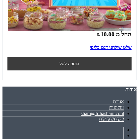
החל מ
₪10.00
שלט שולחני דגם בליפי
הוספה לסל
אודות
אודות
מבצעים
shani@h-hashani.co.il
0545670532