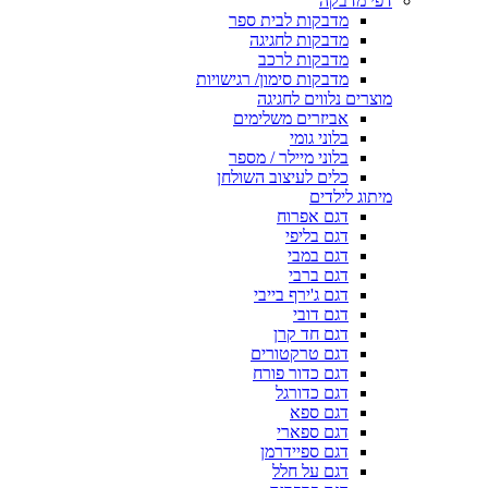
דפי מדבקה
מדבקות לבית ספר
מדבקות לחגיגה
מדבקות לרכב
מדבקות סימון/ רגישויות
מוצרים נלווים לחגיגה
אביזרים משלימים
בלוני גומי
בלוני מיילר / מספר
כלים לעיצוב השולחן
מיתוג לילדים
דגם אפרוח
דגם בליפי
דגם במבי
דגם ברבי
דגם ג'ירף בייבי
דגם דובי
דגם חד קרן
דגם טרקטורים
דגם כדור פורח
דגם כדורגל
דגם ספא
דגם ספארי
דגם ספיידרמן
דגם על חלל