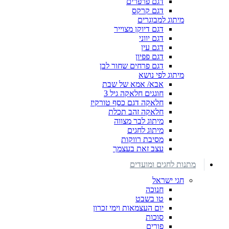
דגם פרפרים
דגם קרקס
מיתוג למבוגרים
דגם דיוקן מצוייר
דגם יווני
דגם עין
דגם פפיון
דגם פרחים שחור לבן
מיתוג לפי נושא
אבא/ אמא של שבת
חוגגים חלאקה גיל 3
חלאקה דגם כסף טורקיז
חלאקה זהב תכלת
מיתוג לבר מצווה
מיתוג לחגים
מסיבת רווקות
עצב זאת בעצמך
מתנות לחגים ומועדים
חגי ישראל
חנוכה
טו בשבט
יום העצמאות וימי זכרון
סוכות
פורים