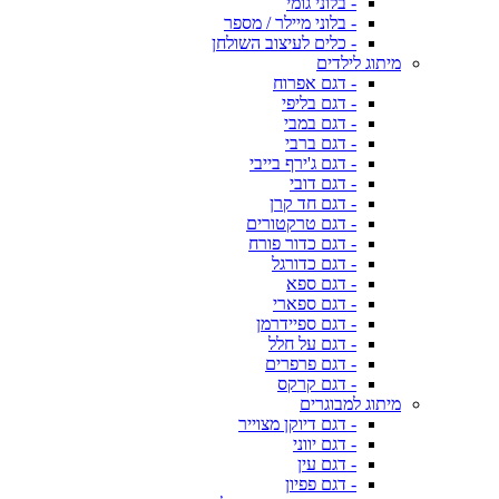
- בלוני גומי
- בלוני מיילר / מספר
- כלים לעיצוב השולחן
מיתוג לילדים
- דגם אפרוח
- דגם בליפי
- דגם במבי
- דגם ברבי
- דגם ג'ירף בייבי
- דגם דובי
- דגם חד קרן
- דגם טרקטורים
- דגם כדור פורח
- דגם כדורגל
- דגם ספא
- דגם ספארי
- דגם ספיידרמן
- דגם על חלל
- דגם פרפרים
- דגם קרקס
מיתוג למבוגרים
- דגם דיוקן מצוייר
- דגם יווני
- דגם עין
- דגם פפיון