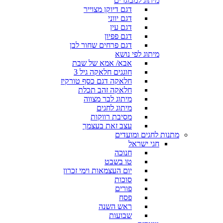
מיתוג למבוגרים
דגם דיוקן מצוייר
דגם יווני
דגם עין
דגם פפיון
דגם פרחים שחור לבן
מיתוג לפי נושא
אבא/ אמא של שבת
חוגגים חלאקה גיל 3
חלאקה דגם כסף טורקיז
חלאקה זהב תכלת
מיתוג לבר מצווה
מיתוג לחגים
מסיבת רווקות
עצב זאת בעצמך
מתנות לחגים ומועדים
חגי ישראל
חנוכה
טו בשבט
יום העצמאות וימי זכרון
סוכות
פורים
פסח
ראש השנה
שבועות