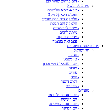
- דגם פרחים שחור לבן
מיתוג לפי נושא
- אבא/ אמא של שבת
- חוגגים חלאקה גיל 3
- חלאקה דגם כסף טורקיז
- חלאקה זהב תכלת
- מיתוג לבר מצווה
- מיתוג לחגים
- מסיבת רווקות
- עצב זאת בעצמך
מתנות לחגים ומועדים
חגי ישראל
- חנוכה
- טו בשבט
- יום העצמאות וימי זכרון
- סוכות
- פורים
- פסח
- ראש השנה
- שבועות
מועדים
- יום האהבה ט'ו באב
- יום האישה
- יום האם והמשפחה
- יום המחנך