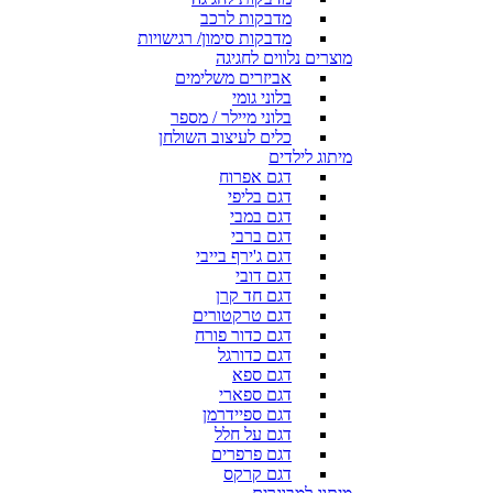
מדבקות לרכב
מדבקות סימון/ רגישויות
מוצרים נלווים לחגיגה
אביזרים משלימים
בלוני גומי
בלוני מיילר / מספר
כלים לעיצוב השולחן
מיתוג לילדים
דגם אפרוח
דגם בליפי
דגם במבי
דגם ברבי
דגם ג'ירף בייבי
דגם דובי
דגם חד קרן
דגם טרקטורים
דגם כדור פורח
דגם כדורגל
דגם ספא
דגם ספארי
דגם ספיידרמן
דגם על חלל
דגם פרפרים
דגם קרקס