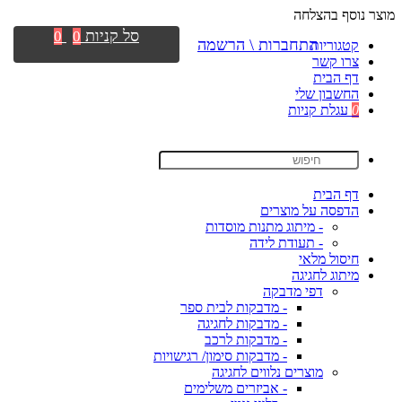
מוצר נוסף בהצלחה
סל קניות
0
0
התחברות \ הרשמה
קטגוריות
צרו קשר
דף הבית
החשבון שלי
0
עגלת קניות
דף הבית
הדפסה על מוצרים
- מיתוג מתנות מוסדות
- תעודת לידה
חיסול מלאי
מיתוג לחגיגה
דפי מדבקה
- מדבקות לבית ספר
- מדבקות לחגיגה
- מדבקות לרכב
- מדבקות סימון/ רגישויות
מוצרים נלווים לחגיגה
- אביזרים משלימים