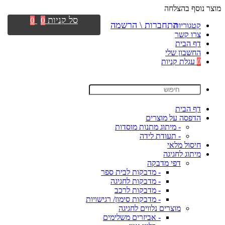
מוצר נוסף בהצלחה
סל קניות
0
0
התחברות \ הרשמה
קטגוריות
צרו קשר
דף הבית
החשבון שלי
0
עגלת קניות
דף הבית
הדפסה על מוצרים
- מיתוג מתנות מוסדות
- תעודת לידה
חיסול מלאי
מיתוג לחגיגה
דפי מדבקה
- מדבקות לבית ספר
- מדבקות לחגיגה
- מדבקות לרכב
- מדבקות סימון/ רגישויות
מוצרים נלווים לחגיגה
- אביזרים משלימים