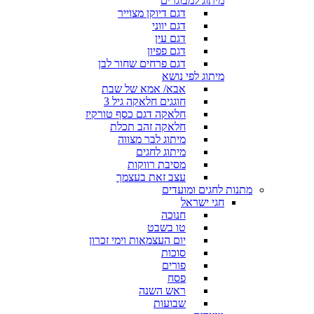
מיתוג למבוגרים
דגם דיוקן מצוייר
דגם יווני
דגם עין
דגם פפיון
דגם פרחים שחור לבן
מיתוג לפי נושא
אבא/ אמא של שבת
חוגגים חלאקה גיל 3
חלאקה דגם כסף טורקיז
חלאקה זהב תכלת
מיתוג לבר מצווה
מיתוג לחגים
מסיבת רווקות
עצב זאת בעצמך
מתנות לחגים ומועדים
חגי ישראל
חנוכה
טו בשבט
יום העצמאות וימי זכרון
סוכות
פורים
פסח
ראש השנה
שבועות