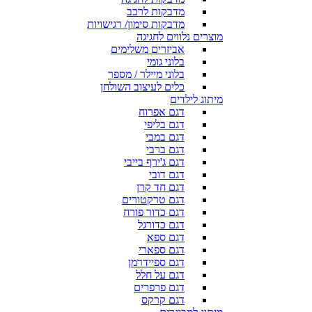
מדבקות לרכב
מדבקות סימון/ רגישויות
מוצרים נלווים לחגיגה
אביזרים משלימים
בלוני גומי
בלוני מיילר / מספר
כלים לעיצוב השולחן
מיתוג לילדים
דגם אפרוח
דגם בליפי
דגם במבי
דגם ברבי
דגם ג'ירף בייבי
דגם דובי
דגם חד קרן
דגם טרקטורים
דגם כדור פורח
דגם כדורגל
דגם ספא
דגם ספארי
דגם ספיידרמן
דגם על חלל
דגם פרפרים
דגם קרקס