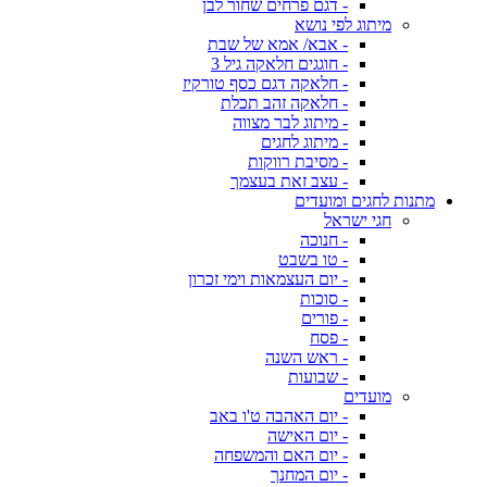
- דגם פרחים שחור לבן
מיתוג לפי נושא
- אבא/ אמא של שבת
- חוגגים חלאקה גיל 3
- חלאקה דגם כסף טורקיז
- חלאקה זהב תכלת
- מיתוג לבר מצווה
- מיתוג לחגים
- מסיבת רווקות
- עצב זאת בעצמך
מתנות לחגים ומועדים
חגי ישראל
- חנוכה
- טו בשבט
- יום העצמאות וימי זכרון
- סוכות
- פורים
- פסח
- ראש השנה
- שבועות
מועדים
- יום האהבה ט'ו באב
- יום האישה
- יום האם והמשפחה
- יום המחנך