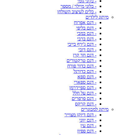
- בלוני גומי
- בלוני מיילר / מספר
- כלים לעיצוב השולחן
מיתוג לילדים
- דגם אפרוח
- דגם בליפי
- דגם במבי
- דגם ברבי
- דגם ג'ירף בייבי
- דגם דובי
- דגם חד קרן
- דגם טרקטורים
- דגם כדור פורח
- דגם כדורגל
- דגם ספא
- דגם ספארי
- דגם ספיידרמן
- דגם על חלל
- דגם פרפרים
- דגם קרקס
מיתוג למבוגרים
- דגם דיוקן מצוייר
- דגם יווני
- דגם עין
- דגם פפיון