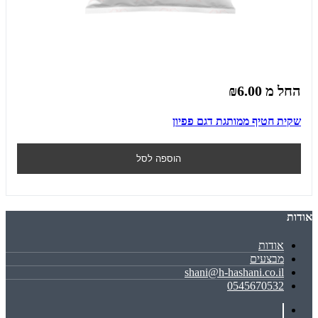
החל מ
₪6.00
שקית חטיף ממותגת דגם פפיון
הוספה לסל
אודות
אודות
מבצעים
shani@h-hashani.co.il
0545670532