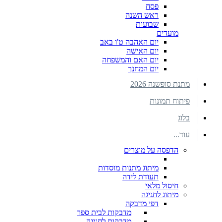
פסח
ראש השנה
שבועות
מועדים
יום האהבה ט'ו באב
יום האישה
יום האם והמשפחה
יום המחנך
מתנת סופשנה 2026
פיתוח תמונות
בלוג
עוד...
הדפסה על מוצרים
מיתוג מתנות מוסדות
תעודת לידה
חיסול מלאי
מיתוג לחגיגה
דפי מדבקה
מדבקות לבית ספר
מדבקות לחגיגה