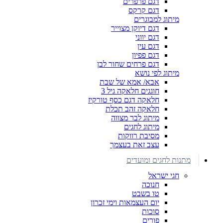
דגם פרפרים
דגם קרקס
מיתוג למבוגרים
דגם דיוקן מצוייר
דגם יווני
דגם עין
דגם פפיון
דגם פרחים שחור לבן
מיתוג לפי נושא
אבא/ אמא של שבת
חוגגים חלאקה גיל 3
חלאקה דגם כסף טורקיז
חלאקה זהב תכלת
מיתוג לבר מצווה
מיתוג לחגים
מסיבת רווקות
עצב זאת בעצמך
מתנות לחגים ומועדים
חגי ישראל
חנוכה
טו בשבט
יום העצמאות וימי זכרון
סוכות
פורים