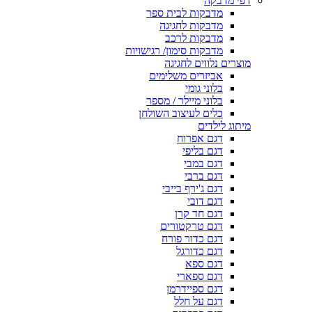
דפי מדבקה
מדבקות לבית ספר
מדבקות לחגיגה
מדבקות לרכב
מדבקות סימון/ רגישויות
מוצרים נלווים לחגיגה
אביזרים משלימים
בלוני גומי
בלוני מיילר / מספר
כלים לעיצוב השולחן
מיתוג לילדים
דגם אפרוח
דגם בליפי
דגם במבי
דגם ברבי
דגם ג'ירף בייבי
דגם דובי
דגם חד קרן
דגם טרקטורים
דגם כדור פורח
דגם כדורגל
דגם ספא
דגם ספארי
דגם ספיידרמן
דגם על חלל