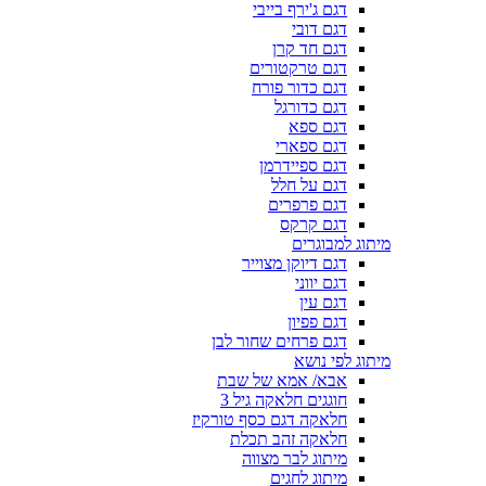
דגם ג'ירף בייבי
דגם דובי
דגם חד קרן
דגם טרקטורים
דגם כדור פורח
דגם כדורגל
דגם ספא
דגם ספארי
דגם ספיידרמן
דגם על חלל
דגם פרפרים
דגם קרקס
מיתוג למבוגרים
דגם דיוקן מצוייר
דגם יווני
דגם עין
דגם פפיון
דגם פרחים שחור לבן
מיתוג לפי נושא
אבא/ אמא של שבת
חוגגים חלאקה גיל 3
חלאקה דגם כסף טורקיז
חלאקה זהב תכלת
מיתוג לבר מצווה
מיתוג לחגים