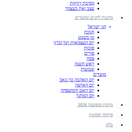
מסיבת רווקות
עצב זאת בעצמך
מתנות לחגים ומועדים
חגי ישראל
חנוכה
טו בשבט
יום העצמאות וימי זכרון
סוכות
פורים
פסח
ראש השנה
שבועות
מועדים
יום האהבה ט'ו באב
יום האישה
יום האם והמשפחה
יום המחנך
מתנת סופשנה 2026
פיתוח תמונות
בלוג