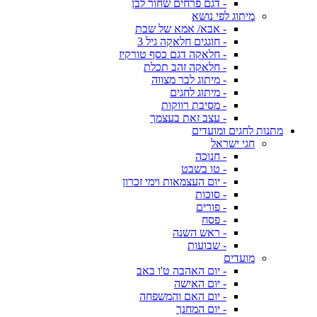
- דגם פרחים שחור לבן
מיתוג לפי נושא
- אבא/ אמא של שבת
- חוגגים חלאקה גיל 3
- חלאקה דגם כסף טורקיז
- חלאקה זהב תכלת
- מיתוג לבר מצווה
- מיתוג לחגים
- מסיבת רווקות
- עצב זאת בעצמך
מתנות לחגים ומועדים
חגי ישראל
- חנוכה
- טו בשבט
- יום העצמאות וימי זכרון
- סוכות
- פורים
- פסח
- ראש השנה
- שבועות
מועדים
- יום האהבה ט'ו באב
- יום האישה
- יום האם והמשפחה
- יום המחנך