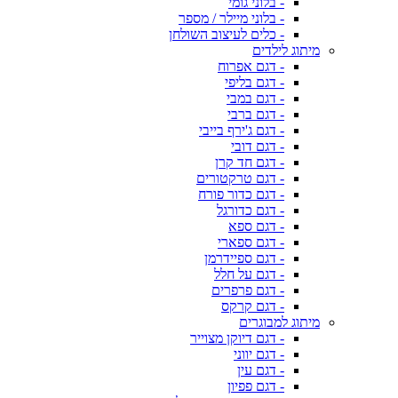
- בלוני גומי
- בלוני מיילר / מספר
- כלים לעיצוב השולחן
מיתוג לילדים
- דגם אפרוח
- דגם בליפי
- דגם במבי
- דגם ברבי
- דגם ג'ירף בייבי
- דגם דובי
- דגם חד קרן
- דגם טרקטורים
- דגם כדור פורח
- דגם כדורגל
- דגם ספא
- דגם ספארי
- דגם ספיידרמן
- דגם על חלל
- דגם פרפרים
- דגם קרקס
מיתוג למבוגרים
- דגם דיוקן מצוייר
- דגם יווני
- דגם עין
- דגם פפיון