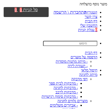
מוצר נוסף בהצלחה
סל קניות
0
0
התחברות \ הרשמה
קטגוריות
צרו קשר
דף הבית
החשבון שלי
0
עגלת קניות
דף הבית
הדפסה על מוצרים
- מיתוג מתנות מוסדות
- תעודת לידה
חיסול מלאי
מיתוג לחגיגה
דפי מדבקה
- מדבקות לבית ספר
- מדבקות לחגיגה
- מדבקות לרכב
- מדבקות סימון/ רגישויות
מוצרים נלווים לחגיגה
- אביזרים משלימים