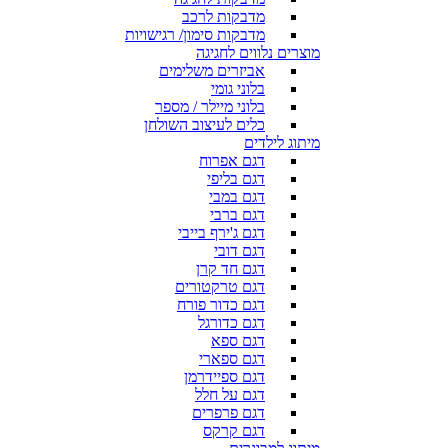
מדבקות לרכב
מדבקות סימון/ רגישויות
מוצרים נלווים לחגיגה
אביזרים משלימים
בלוני גומי
בלוני מיילר / מספר
כלים לעיצוב השולחן
מיתוג לילדים
דגם אפרוח
דגם בליפי
דגם במבי
דגם ברבי
דגם ג'ירף בייבי
דגם דובי
דגם חד קרן
דגם טרקטורים
דגם כדור פורח
דגם כדורגל
דגם ספא
דגם ספארי
דגם ספיידרמן
דגם על חלל
דגם פרפרים
דגם קרקס