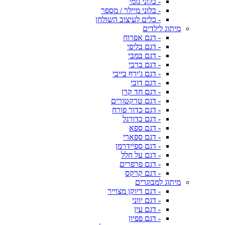
- בלוני גומי
- בלוני מיילר / מספר
- כלים לעיצוב השולחן
מיתוג לילדים
- דגם אפרוח
- דגם בליפי
- דגם במבי
- דגם ברבי
- דגם ג'ירף בייבי
- דגם דובי
- דגם חד קרן
- דגם טרקטורים
- דגם כדור פורח
- דגם כדורגל
- דגם ספא
- דגם ספארי
- דגם ספיידרמן
- דגם על חלל
- דגם פרפרים
- דגם קרקס
מיתוג למבוגרים
- דגם דיוקן מצוייר
- דגם יווני
- דגם עין
- דגם פפיון