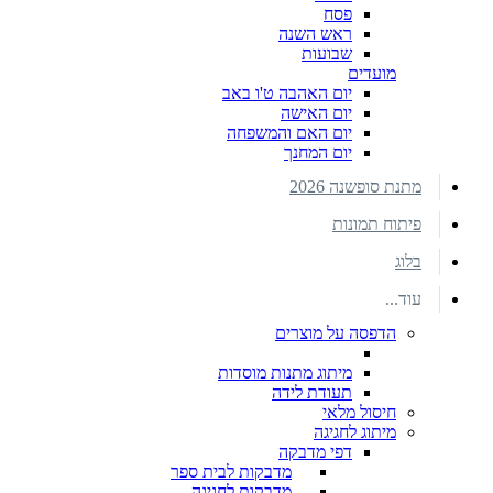
פסח
ראש השנה
שבועות
מועדים
יום האהבה ט'ו באב
יום האישה
יום האם והמשפחה
יום המחנך
מתנת סופשנה 2026
פיתוח תמונות
בלוג
עוד...
הדפסה על מוצרים
מיתוג מתנות מוסדות
תעודת לידה
חיסול מלאי
מיתוג לחגיגה
דפי מדבקה
מדבקות לבית ספר
מדבקות לחגיגה