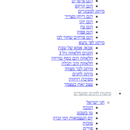
דגם פרפרים
דגם קרקס
מיתוג למבוגרים
דגם דיוקן מצוייר
דגם יווני
דגם עין
דגם פפיון
דגם פרחים שחור לבן
מיתוג לפי נושא
אבא/ אמא של שבת
חוגגים חלאקה גיל 3
חלאקה דגם כסף טורקיז
חלאקה זהב תכלת
מיתוג לבר מצווה
מיתוג לחגים
מסיבת רווקות
עצב זאת בעצמך
מתנות לחגים ומועדים
חגי ישראל
חנוכה
טו בשבט
יום העצמאות וימי זכרון
סוכות
פורים