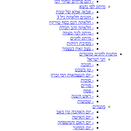
- דגם פרחים שחור לבן
מיתוג לפי נושא
- אבא/ אמא של שבת
- חוגגים חלאקה גיל 3
- חלאקה דגם כסף טורקיז
- חלאקה זהב תכלת
- מיתוג לבר מצווה
- מיתוג לחגים
- מסיבת רווקות
- עצב זאת בעצמך
מתנות לחגים ומועדים
חגי ישראל
- חנוכה
- טו בשבט
- יום העצמאות וימי זכרון
- סוכות
- פורים
- פסח
- ראש השנה
- שבועות
מועדים
- יום האהבה ט'ו באב
- יום האישה
- יום האם והמשפחה
- יום המחנך