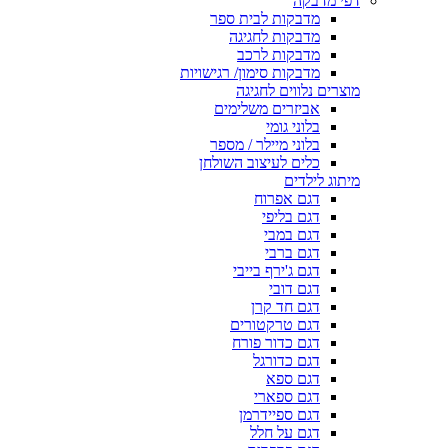
דפי מדבקה
מדבקות לבית ספר
מדבקות לחגיגה
מדבקות לרכב
מדבקות סימון/ רגישויות
מוצרים נלווים לחגיגה
אביזרים משלימים
בלוני גומי
בלוני מיילר / מספר
כלים לעיצוב השולחן
מיתוג לילדים
דגם אפרוח
דגם בליפי
דגם במבי
דגם ברבי
דגם ג'ירף בייבי
דגם דובי
דגם חד קרן
דגם טרקטורים
דגם כדור פורח
דגם כדורגל
דגם ספא
דגם ספארי
דגם ספיידרמן
דגם על חלל