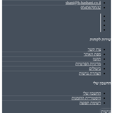
shani@h-hashani.co.il
0545670532
שירות לקוחות
צרו קשר
מפת האתר
תקנון
מדיניות הפרטיות
ביטולים
הצהרת נגישות
החשבון שלי
החשבון שלי
היסטוריית ההזמנות
רשימת תפוצה
נגישות