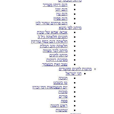
מיתוג למבוגרים
דגם דיוקן מצוייר
דגם יווני
דגם עין
דגם פפיון
דגם פרחים שחור לבן
מיתוג לפי נושא
אבא/ אמא של שבת
חוגגים חלאקה גיל 3
חלאקה דגם כסף טורקיז
חלאקה זהב תכלת
מיתוג לבר מצווה
מיתוג לחגים
מסיבת רווקות
עצב זאת בעצמך
מתנות לחגים ומועדים
חגי ישראל
חנוכה
טו בשבט
יום העצמאות וימי זכרון
סוכות
פורים
פסח
ראש השנה
שבועות