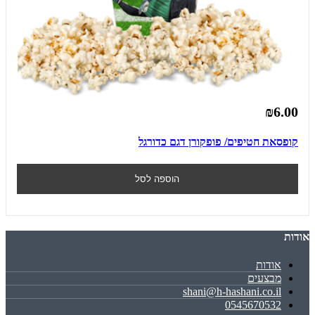
₪6.00
קופסאת חטיפים/ פופקורן דגם כדורגל
הוספה לסל
אודות
אודות
מבצעים
shani@h-hashani.co.il
0545670532