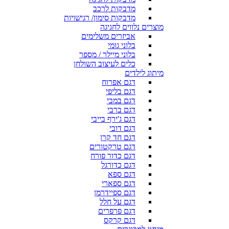
מדבקות לרכב
מדבקות סימון/ רגישויות
מוצרים נלווים לחגיגה
אביזרים משלימים
בלוני גומי
בלוני מיילר / מספר
כלים לעיצוב השולחן
מיתוג לילדים
דגם אפרוח
דגם בליפי
דגם במבי
דגם ברבי
דגם ג'ירף בייבי
דגם דובי
דגם חד קרן
דגם טרקטורים
דגם כדור פורח
דגם כדורגל
דגם ספא
דגם ספארי
דגם ספיידרמן
דגם על חלל
דגם פרפרים
דגם קרקס