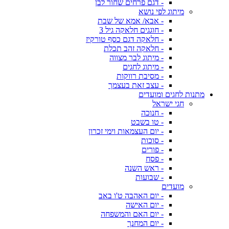
- דגם פרחים שחור לבן
מיתוג לפי נושא
- אבא/ אמא של שבת
- חוגגים חלאקה גיל 3
- חלאקה דגם כסף טורקיז
- חלאקה זהב תכלת
- מיתוג לבר מצווה
- מיתוג לחגים
- מסיבת רווקות
- עצב זאת בעצמך
מתנות לחגים ומועדים
חגי ישראל
- חנוכה
- טו בשבט
- יום העצמאות וימי זכרון
- סוכות
- פורים
- פסח
- ראש השנה
- שבועות
מועדים
- יום האהבה ט'ו באב
- יום האישה
- יום האם והמשפחה
- יום המחנך