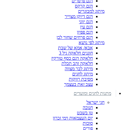
דגם פרפרים
דגם קרקס
מיתוג למבוגרים
דגם דיוקן מצוייר
דגם יווני
דגם עין
דגם פפיון
דגם פרחים שחור לבן
מיתוג לפי נושא
אבא/ אמא של שבת
חוגגים חלאקה גיל 3
חלאקה דגם כסף טורקיז
חלאקה זהב תכלת
מיתוג לבר מצווה
מיתוג לחגים
מסיבת רווקות
עצב זאת בעצמך
מתנות לחגים ומועדים
חגי ישראל
חנוכה
טו בשבט
יום העצמאות וימי זכרון
סוכות
פורים