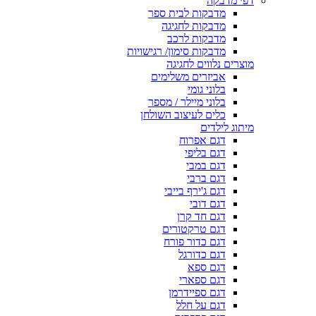
דפי מדבקה
מדבקות לבית ספר
מדבקות לחגיגה
מדבקות לרכב
מדבקות סימון/ רגישויות
מוצרים נלווים לחגיגה
אביזרים משלימים
בלוני גומי
בלוני מיילר / מספר
כלים לעיצוב השולחן
מיתוג לילדים
דגם אפרוח
דגם בליפי
דגם במבי
דגם ברבי
דגם ג'ירף בייבי
דגם דובי
דגם חד קרן
דגם טרקטורים
דגם כדור פורח
דגם כדורגל
דגם ספא
דגם ספארי
דגם ספיידרמן
דגם על חלל