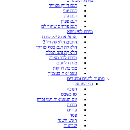
מיתוג למבוגרים
דגם דיוקן מצוייר
דגם יווני
דגם עין
דגם פפיון
דגם פרחים שחור לבן
מיתוג לפי נושא
אבא/ אמא של שבת
חוגגים חלאקה גיל 3
חלאקה דגם כסף טורקיז
חלאקה זהב תכלת
מיתוג לבר מצווה
מיתוג לחגים
מסיבת רווקות
עצב זאת בעצמך
מתנות לחגים ומועדים
חגי ישראל
חנוכה
טו בשבט
יום העצמאות וימי זכרון
סוכות
פורים
פסח
ראש השנה
שבועות