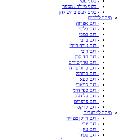
- בלוני גומי
- בלוני מיילר / מספר
- כלים לעיצוב השולחן
מיתוג לילדים
- דגם אפרוח
- דגם בליפי
- דגם במבי
- דגם ברבי
- דגם ג'ירף בייבי
- דגם דובי
- דגם חד קרן
- דגם טרקטורים
- דגם כדור פורח
- דגם כדורגל
- דגם ספא
- דגם ספארי
- דגם ספיידרמן
- דגם על חלל
- דגם פרפרים
- דגם קרקס
מיתוג למבוגרים
- דגם דיוקן מצוייר
- דגם יווני
- דגם עין
- דגם פפיון