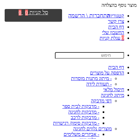
מוצר נוסף בהצלחה
סל קניות
0
0
התחברות \ הרשמה
קטגוריות
צרו קשר
דף הבית
החשבון שלי
0
עגלת קניות
דף הבית
הדפסה על מוצרים
- מיתוג מתנות מוסדות
- תעודת לידה
חיסול מלאי
מיתוג לחגיגה
דפי מדבקה
- מדבקות לבית ספר
- מדבקות לחגיגה
- מדבקות לרכב
- מדבקות סימון/ רגישויות
מוצרים נלווים לחגיגה
- אביזרים משלימים