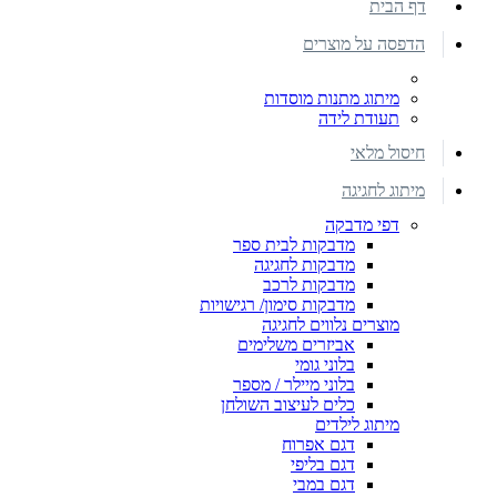
דף הבית
הדפסה על מוצרים
מיתוג מתנות מוסדות
תעודת לידה
חיסול מלאי
מיתוג לחגיגה
דפי מדבקה
מדבקות לבית ספר
מדבקות לחגיגה
מדבקות לרכב
מדבקות סימון/ רגישויות
מוצרים נלווים לחגיגה
אביזרים משלימים
בלוני גומי
בלוני מיילר / מספר
כלים לעיצוב השולחן
מיתוג לילדים
דגם אפרוח
דגם בליפי
דגם במבי