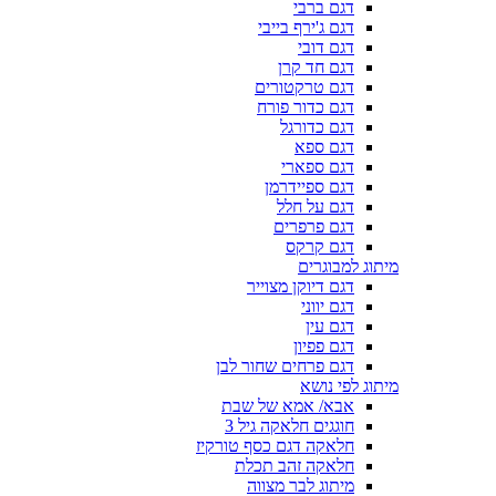
דגם ברבי
דגם ג'ירף בייבי
דגם דובי
דגם חד קרן
דגם טרקטורים
דגם כדור פורח
דגם כדורגל
דגם ספא
דגם ספארי
דגם ספיידרמן
דגם על חלל
דגם פרפרים
דגם קרקס
מיתוג למבוגרים
דגם דיוקן מצוייר
דגם יווני
דגם עין
דגם פפיון
דגם פרחים שחור לבן
מיתוג לפי נושא
אבא/ אמא של שבת
חוגגים חלאקה גיל 3
חלאקה דגם כסף טורקיז
חלאקה זהב תכלת
מיתוג לבר מצווה