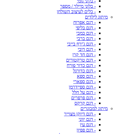
- בלוני גומי
- בלוני מיילר / מספר
- כלים לעיצוב השולחן
מיתוג לילדים
- דגם אפרוח
- דגם בליפי
- דגם במבי
- דגם ברבי
- דגם ג'ירף בייבי
- דגם דובי
- דגם חד קרן
- דגם טרקטורים
- דגם כדור פורח
- דגם כדורגל
- דגם ספא
- דגם ספארי
- דגם ספיידרמן
- דגם על חלל
- דגם פרפרים
- דגם קרקס
מיתוג למבוגרים
- דגם דיוקן מצוייר
- דגם יווני
- דגם עין
- דגם פפיון