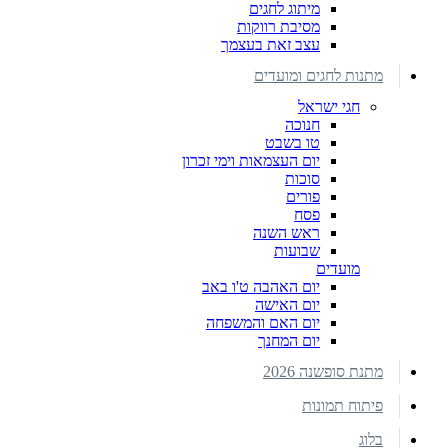
מיתוג לחגים
מסיבת רווקות
עצב זאת בעצמך
מתנות לחגים ומועדים
חגי ישראל
חנוכה
טו בשבט
יום העצמאות וימי זכרון
סוכות
פורים
פסח
ראש השנה
שבועות
מועדים
יום האהבה ט'ו באב
יום האישה
יום האם והמשפחה
יום המחנך
מתנת סופשנה 2026
פיתוח תמונות
בלוג