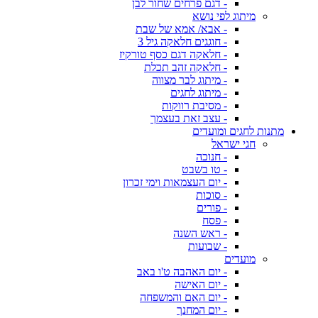
- דגם פרחים שחור לבן
מיתוג לפי נושא
- אבא/ אמא של שבת
- חוגגים חלאקה גיל 3
- חלאקה דגם כסף טורקיז
- חלאקה זהב תכלת
- מיתוג לבר מצווה
- מיתוג לחגים
- מסיבת רווקות
- עצב זאת בעצמך
מתנות לחגים ומועדים
חגי ישראל
- חנוכה
- טו בשבט
- יום העצמאות וימי זכרון
- סוכות
- פורים
- פסח
- ראש השנה
- שבועות
מועדים
- יום האהבה ט'ו באב
- יום האישה
- יום האם והמשפחה
- יום המחנך