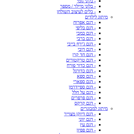
- בלוני גומי
- בלוני מיילר / מספר
- כלים לעיצוב השולחן
מיתוג לילדים
- דגם אפרוח
- דגם בליפי
- דגם במבי
- דגם ברבי
- דגם ג'ירף בייבי
- דגם דובי
- דגם חד קרן
- דגם טרקטורים
- דגם כדור פורח
- דגם כדורגל
- דגם ספא
- דגם ספארי
- דגם ספיידרמן
- דגם על חלל
- דגם פרפרים
- דגם קרקס
מיתוג למבוגרים
- דגם דיוקן מצוייר
- דגם יווני
- דגם עין
- דגם פפיון