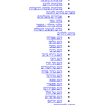
מדבקות לרכב
מדבקות סימון/ רגישויות
מוצרים נלווים לחגיגה
אביזרים משלימים
בלוני גומי
בלוני מיילר / מספר
כלים לעיצוב השולחן
מיתוג לילדים
דגם אפרוח
דגם בליפי
דגם במבי
דגם ברבי
דגם ג'ירף בייבי
דגם דובי
דגם חד קרן
דגם טרקטורים
דגם כדור פורח
דגם כדורגל
דגם ספא
דגם ספארי
דגם ספיידרמן
דגם על חלל
דגם פרפרים
דגם קרקס