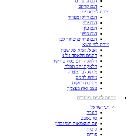
דגם פרפרים
דגם קרקס
מיתוג למבוגרים
דגם דיוקן מצוייר
דגם יווני
דגם עין
דגם פפיון
דגם פרחים שחור לבן
מיתוג לפי נושא
אבא/ אמא של שבת
חוגגים חלאקה גיל 3
חלאקה דגם כסף טורקיז
חלאקה זהב תכלת
מיתוג לבר מצווה
מיתוג לחגים
מסיבת רווקות
עצב זאת בעצמך
מתנות לחגים ומועדים
חגי ישראל
חנוכה
טו בשבט
יום העצמאות וימי זכרון
סוכות
פורים