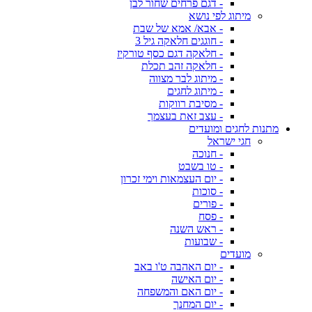
- דגם פרחים שחור לבן
מיתוג לפי נושא
- אבא/ אמא של שבת
- חוגגים חלאקה גיל 3
- חלאקה דגם כסף טורקיז
- חלאקה זהב תכלת
- מיתוג לבר מצווה
- מיתוג לחגים
- מסיבת רווקות
- עצב זאת בעצמך
מתנות לחגים ומועדים
חגי ישראל
- חנוכה
- טו בשבט
- יום העצמאות וימי זכרון
- סוכות
- פורים
- פסח
- ראש השנה
- שבועות
מועדים
- יום האהבה ט'ו באב
- יום האישה
- יום האם והמשפחה
- יום המחנך