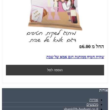
החל מ
₪6.00
שקית חטיף ממותגת דגם אמא של שבת
הוספה לסל
אודות
אודות
מבצעים
shani@h-hashani.co.il