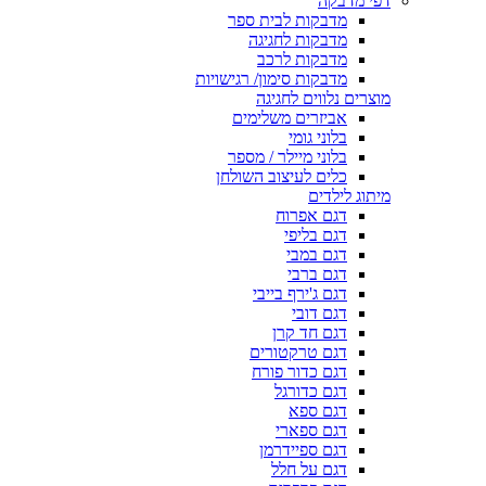
דפי מדבקה
מדבקות לבית ספר
מדבקות לחגיגה
מדבקות לרכב
מדבקות סימון/ רגישויות
מוצרים נלווים לחגיגה
אביזרים משלימים
בלוני גומי
בלוני מיילר / מספר
כלים לעיצוב השולחן
מיתוג לילדים
דגם אפרוח
דגם בליפי
דגם במבי
דגם ברבי
דגם ג'ירף בייבי
דגם דובי
דגם חד קרן
דגם טרקטורים
דגם כדור פורח
דגם כדורגל
דגם ספא
דגם ספארי
דגם ספיידרמן
דגם על חלל