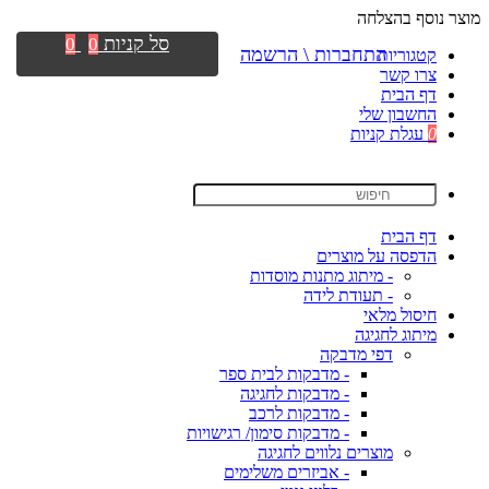
מוצר נוסף בהצלחה
סל קניות
0
0
התחברות \ הרשמה
קטגוריות
צרו קשר
דף הבית
החשבון שלי
0
עגלת קניות
דף הבית
הדפסה על מוצרים
- מיתוג מתנות מוסדות
- תעודת לידה
חיסול מלאי
מיתוג לחגיגה
דפי מדבקה
- מדבקות לבית ספר
- מדבקות לחגיגה
- מדבקות לרכב
- מדבקות סימון/ רגישויות
מוצרים נלווים לחגיגה
- אביזרים משלימים