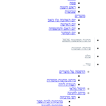
פסח
ראש השנה
שבועות
מועדים
יום האהבה ט'ו באב
יום האישה
יום האם והמשפחה
יום המחנך
מתנת סופשנה 2026
פיתוח תמונות
בלוג
עוד...
הדפסה על מוצרים
מיתוג מתנות מוסדות
תעודת לידה
חיסול מלאי
מיתוג לחגיגה
דפי מדבקה
מדבקות לבית ספר
מדבקות לחגיגה