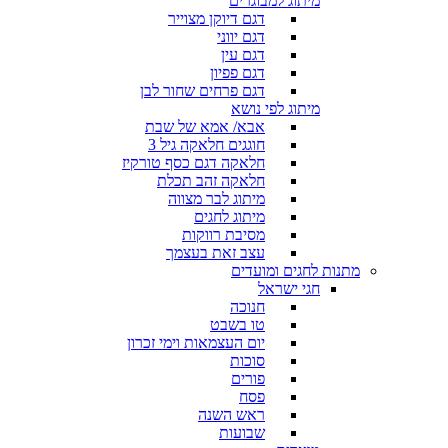
מיתוג למבוגרים
דגם דיוקן מצוייר
דגם יווני
דגם עין
דגם פפיון
דגם פרחים שחור לבן
מיתוג לפי נושא
אבא/ אמא של שבת
חוגגים חלאקה גיל 3
חלאקה דגם כסף טורקיז
חלאקה זהב תכלת
מיתוג לבר מצווה
מיתוג לחגים
מסיבת רווקות
עצב זאת בעצמך
מתנות לחגים ומועדים
חגי ישראל
חנוכה
טו בשבט
יום העצמאות וימי זכרון
סוכות
פורים
פסח
ראש השנה
שבועות