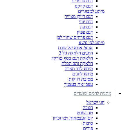
דגם פרפרים
דגם קרקס
מיתוג למבוגרים
דגם דיוקן מצוייר
דגם יווני
דגם עין
דגם פפיון
דגם פרחים שחור לבן
מיתוג לפי נושא
אבא/ אמא של שבת
חוגגים חלאקה גיל 3
חלאקה דגם כסף טורקיז
חלאקה זהב תכלת
מיתוג לבר מצווה
מיתוג לחגים
מסיבת רווקות
עצב זאת בעצמך
מתנות לחגים ומועדים
חגי ישראל
חנוכה
טו בשבט
יום העצמאות וימי זכרון
סוכות
פורים