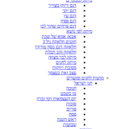
מיתוג למבוגרים
דגם דיוקן מצוייר
דגם יווני
דגם עין
דגם פפיון
דגם פרחים שחור לבן
מיתוג לפי נושא
אבא/ אמא של שבת
חוגגים חלאקה גיל 3
חלאקה דגם כסף טורקיז
חלאקה זהב תכלת
מיתוג לבר מצווה
מיתוג לחגים
מסיבת רווקות
עצב זאת בעצמך
מתנות לחגים ומועדים
חגי ישראל
חנוכה
טו בשבט
יום העצמאות וימי זכרון
סוכות
פורים
פסח
ראש השנה
שבועות