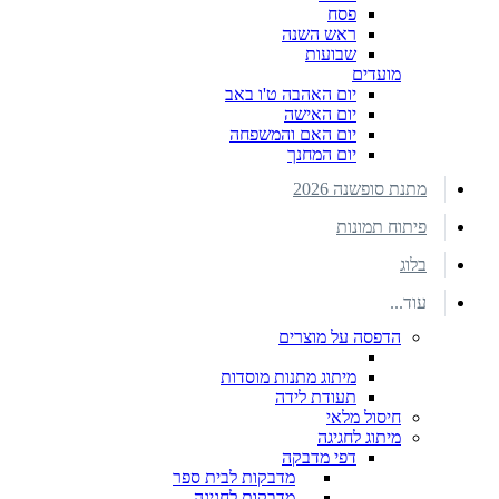
פסח
ראש השנה
שבועות
מועדים
יום האהבה ט'ו באב
יום האישה
יום האם והמשפחה
יום המחנך
מתנת סופשנה 2026
פיתוח תמונות
בלוג
עוד...
הדפסה על מוצרים
מיתוג מתנות מוסדות
תעודת לידה
חיסול מלאי
מיתוג לחגיגה
דפי מדבקה
מדבקות לבית ספר
מדבקות לחגיגה