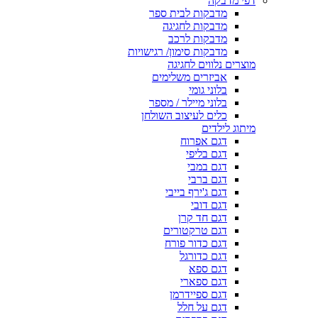
דפי מדבקה
מדבקות לבית ספר
מדבקות לחגיגה
מדבקות לרכב
מדבקות סימון/ רגישויות
מוצרים נלווים לחגיגה
אביזרים משלימים
בלוני גומי
בלוני מיילר / מספר
כלים לעיצוב השולחן
מיתוג לילדים
דגם אפרוח
דגם בליפי
דגם במבי
דגם ברבי
דגם ג'ירף בייבי
דגם דובי
דגם חד קרן
דגם טרקטורים
דגם כדור פורח
דגם כדורגל
דגם ספא
דגם ספארי
דגם ספיידרמן
דגם על חלל