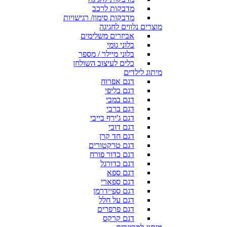
מדבקות לרכב
מדבקות סימון/ רגישויות
מוצרים נלווים לחגיגה
אביזרים משלימים
בלוני גומי
בלוני מיילר / מספר
כלים לעיצוב השולחן
מיתוג לילדים
דגם אפרוח
דגם בליפי
דגם במבי
דגם ברבי
דגם ג'ירף בייבי
דגם דובי
דגם חד קרן
דגם טרקטורים
דגם כדור פורח
דגם כדורגל
דגם ספא
דגם ספארי
דגם ספיידרמן
דגם על חלל
דגם פרפרים
דגם קרקס