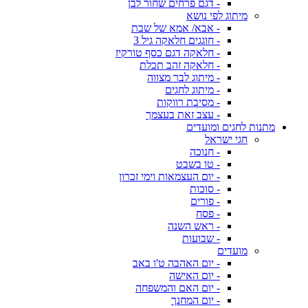
- דגם פרחים שחור לבן
מיתוג לפי נושא
- אבא/ אמא של שבת
- חוגגים חלאקה גיל 3
- חלאקה דגם כסף טורקיז
- חלאקה זהב תכלת
- מיתוג לבר מצווה
- מיתוג לחגים
- מסיבת רווקות
- עצב זאת בעצמך
מתנות לחגים ומועדים
חגי ישראל
- חנוכה
- טו בשבט
- יום העצמאות וימי זכרון
- סוכות
- פורים
- פסח
- ראש השנה
- שבועות
מועדים
- יום האהבה ט'ו באב
- יום האישה
- יום האם והמשפחה
- יום המחנך