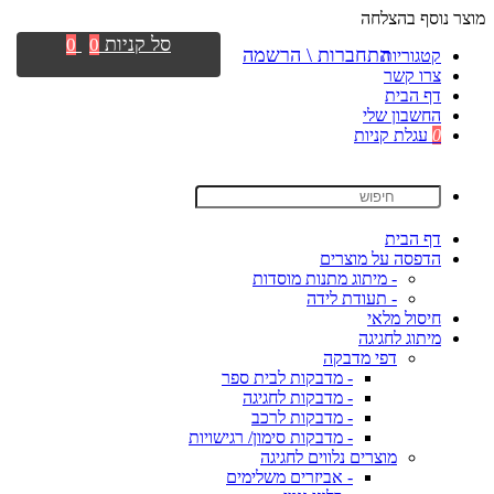
מוצר נוסף בהצלחה
סל קניות
0
0
התחברות \ הרשמה
קטגוריות
צרו קשר
דף הבית
החשבון שלי
0
עגלת קניות
דף הבית
הדפסה על מוצרים
- מיתוג מתנות מוסדות
- תעודת לידה
חיסול מלאי
מיתוג לחגיגה
דפי מדבקה
- מדבקות לבית ספר
- מדבקות לחגיגה
- מדבקות לרכב
- מדבקות סימון/ רגישויות
מוצרים נלווים לחגיגה
- אביזרים משלימים