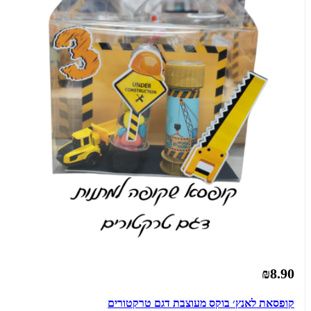
₪8.90
קופסאת לאנץ׳ בוקס מעוצבת דגם טרקטורים