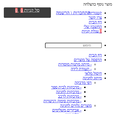
מוצר נוסף בהצלחה
סל קניות
0
0
התחברות \ הרשמה
קטגוריות
צרו קשר
דף הבית
החשבון שלי
0
עגלת קניות
דף הבית
הדפסה על מוצרים
- מיתוג מתנות מוסדות
- תעודת לידה
חיסול מלאי
מיתוג לחגיגה
דפי מדבקה
- מדבקות לבית ספר
- מדבקות לחגיגה
- מדבקות לרכב
- מדבקות סימון/ רגישויות
מוצרים נלווים לחגיגה
- אביזרים משלימים