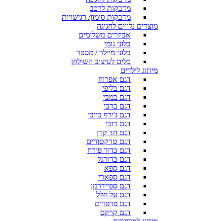
מדבקות לרכב
מדבקות סימון/ רגישויות
מוצרים נלווים לחגיגה
אביזרים משלימים
בלוני גומי
בלוני מיילר / מספר
כלים לעיצוב השולחן
מיתוג לילדים
דגם אפרוח
דגם בליפי
דגם במבי
דגם ברבי
דגם ג'ירף בייבי
דגם דובי
דגם חד קרן
דגם טרקטורים
דגם כדור פורח
דגם כדורגל
דגם ספא
דגם ספארי
דגם ספיידרמן
דגם על חלל
דגם פרפרים
דגם קרקס