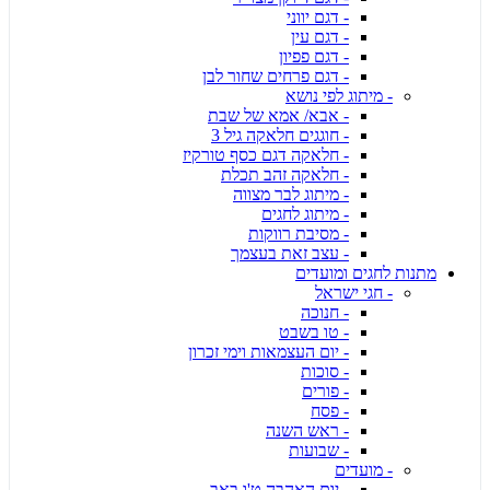
- דגם יווני
- דגם עין
- דגם פפיון
- דגם פרחים שחור לבן
- מיתוג לפי נושא
- אבא/ אמא של שבת
- חוגגים חלאקה גיל 3
- חלאקה דגם כסף טורקיז
- חלאקה זהב תכלת
- מיתוג לבר מצווה
- מיתוג לחגים
- מסיבת רווקות
- עצב זאת בעצמך
מתנות לחגים ומועדים
- חגי ישראל
- חנוכה
- טו בשבט
- יום העצמאות וימי זכרון
- סוכות
- פורים
- פסח
- ראש השנה
- שבועות
- מועדים
- יום האהבה ט'ו באב