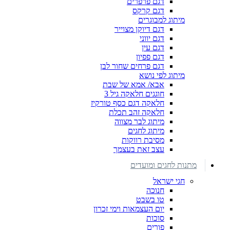
דגם פרפרים
דגם קרקס
מיתוג למבוגרים
דגם דיוקן מצוייר
דגם יווני
דגם עין
דגם פפיון
דגם פרחים שחור לבן
מיתוג לפי נושא
אבא/ אמא של שבת
חוגגים חלאקה גיל 3
חלאקה דגם כסף טורקיז
חלאקה זהב תכלת
מיתוג לבר מצווה
מיתוג לחגים
מסיבת רווקות
עצב זאת בעצמך
מתנות לחגים ומועדים
חגי ישראל
חנוכה
טו בשבט
יום העצמאות וימי זכרון
סוכות
פורים