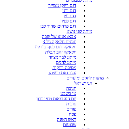
מיתוג למבוגרים
דגם דיוקן מצוייר
דגם יווני
דגם עין
דגם פפיון
דגם פרחים שחור לבן
מיתוג לפי נושא
אבא/ אמא של שבת
חוגגים חלאקה גיל 3
חלאקה דגם כסף טורקיז
חלאקה זהב תכלת
מיתוג לבר מצווה
מיתוג לחגים
מסיבת רווקות
עצב זאת בעצמך
מתנות לחגים ומועדים
חגי ישראל
חנוכה
טו בשבט
יום העצמאות וימי זכרון
סוכות
פורים
פסח
ראש השנה
שבועות