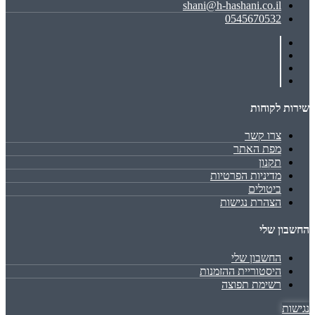
shani@h-hashani.co.il
0545670532
שירות לקוחות
צרו קשר
מפת האתר
תקנון
מדיניות הפרטיות
ביטולים
הצהרת נגישות
החשבון שלי
החשבון שלי
היסטוריית ההזמנות
רשימת תפוצה
נגישות