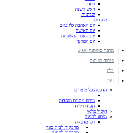
פסח
ראש השנה
שבועות
מועדים
יום האהבה ט'ו באב
יום האישה
יום האם והמשפחה
יום המחנך
מתנת סופשנה 2026
פיתוח תמונות
בלוג
עוד...
הדפסה על מוצרים
מיתוג מתנות מוסדות
תעודת לידה
חיסול מלאי
מיתוג לחגיגה
דפי מדבקה
מדבקות לבית ספר
מדבקות לחגיגה