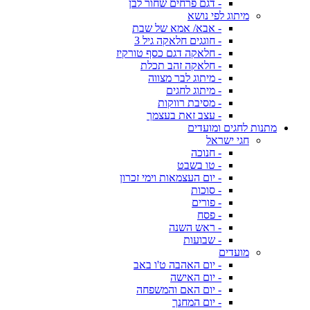
- דגם פרחים שחור לבן
מיתוג לפי נושא
- אבא/ אמא של שבת
- חוגגים חלאקה גיל 3
- חלאקה דגם כסף טורקיז
- חלאקה זהב תכלת
- מיתוג לבר מצווה
- מיתוג לחגים
- מסיבת רווקות
- עצב זאת בעצמך
מתנות לחגים ומועדים
חגי ישראל
- חנוכה
- טו בשבט
- יום העצמאות וימי זכרון
- סוכות
- פורים
- פסח
- ראש השנה
- שבועות
מועדים
- יום האהבה ט'ו באב
- יום האישה
- יום האם והמשפחה
- יום המחנך