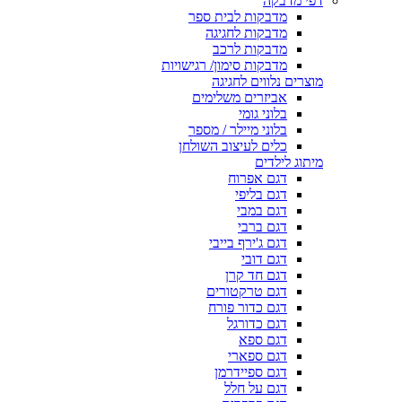
דפי מדבקה
מדבקות לבית ספר
מדבקות לחגיגה
מדבקות לרכב
מדבקות סימון/ רגישויות
מוצרים נלווים לחגיגה
אביזרים משלימים
בלוני גומי
בלוני מיילר / מספר
כלים לעיצוב השולחן
מיתוג לילדים
דגם אפרוח
דגם בליפי
דגם במבי
דגם ברבי
דגם ג'ירף בייבי
דגם דובי
דגם חד קרן
דגם טרקטורים
דגם כדור פורח
דגם כדורגל
דגם ספא
דגם ספארי
דגם ספיידרמן
דגם על חלל